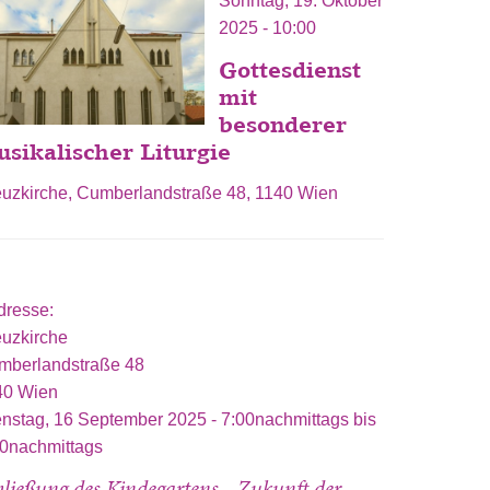
Sonntag, 19. Oktober
2025 - 10:00
Gottesdienst
mit
besonderer
sikalischer Liturgie
euzkirche, Cumberlandstraße 48, 1140 Wien
dresse:
euzkirche
mberlandstraße 48
40
Wien
enstag, 16 September 2025 -
7:00nachmittags
bis
00nachmittags
hließung des Kindegartens - Zukunft der