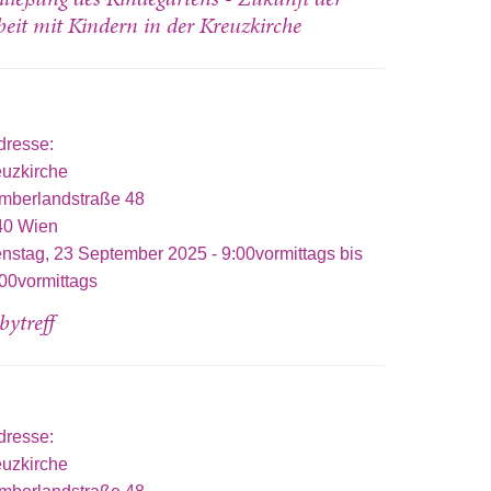
beit mit Kindern in der Kreuzkirche
dresse:
euzkirche
mberlandstraße 48
40
Wien
enstag, 23 September 2025 -
9:00vormittags
bis
00vormittags
bytreff
dresse:
euzkirche