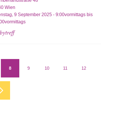
mberlandstraße 48
40
Wien
enstag, 9 September 2025 -
9:00vormittags
bis
00vormittags
bytreff
8
9
10
11
12