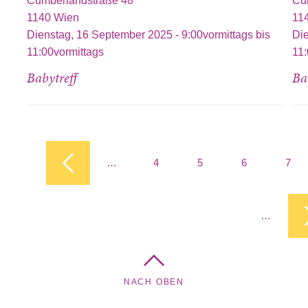
Cumberlandstraße 48
Cu
1140
Wien
11
Dienstag, 16 September 2025 -
9:00vormittags
bis
Di
11:00vormittags
11:
Babytreff
Ba
Seiten
…
4
5
6
7
…
NACH OBEN