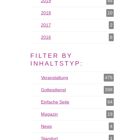
2019
2019 als Filter hinzufügen
45
2018
2018 als Filter hinzufügen
10
2017
2017 als Filter hinzufügen
2
2016
2016 als Filter hinzufügen
6
FILTER BY
INHALTSTYP:
Veranstaltung
Veranstaltung als Filter hinzufügen
475
Gottesdienst
Gottesdienst als Filter hinzufügen
398
Einfache Seite
Einfache Seite als Filter hinzufügen
64
Magazin
Magazin als Filter hinzufügen
19
News
News als Filter hinzufügen
4
Standort
Standort als Filter hinzufügen
1