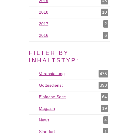
2019
2019 als Filter hinzufügen
45
2018
2018 als Filter hinzufügen
10
2017
2017 als Filter hinzufügen
2
2016
2016 als Filter hinzufügen
6
FILTER BY
INHALTSTYP:
Veranstaltung
Veranstaltung als Filter hinzufügen
475
Gottesdienst
Gottesdienst als Filter hinzufügen
398
Einfache Seite
Einfache Seite als Filter hinzufügen
64
Magazin
Magazin als Filter hinzufügen
19
News
News als Filter hinzufügen
4
Standort
Standort als Filter hinzufügen
1