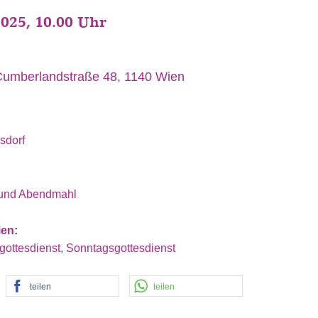
2025, 10.00 Uhr
Cumberlandstraße 48, 1140 Wien
hsdorf
t und Abendmahl
ien:
rgottesdienst, Sonntagsgottesdienst
teilen
teilen