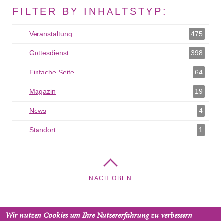
FILTER BY INHALTSTYP:
Veranstaltung
Veranstaltung als Filter hinzufügen
475
Gottesdienst
Gottesdienst als Filter hinzufügen
398
Einfache Seite
Einfache Seite als Filter hinzufügen
64
Magazin
Magazin als Filter hinzufügen
19
News
News als Filter hinzufügen
4
Standort
Standort als Filter hinzufügen
1
NACH OBEN
Wir nutzen Cookies um Ihre Nutzererfahrung zu verbessern