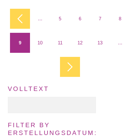
Seiten
…
5
6
7
8
9
10
11
12
13
…
VOLLTEXT
Volltext Suche
FILTER BY
ERSTELLUNGSDATUM: