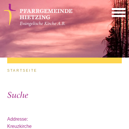
Direkt zum Inhalt
Sie sind hier
STARTSEITE
Suche
Addresse:
Kreuzkirche