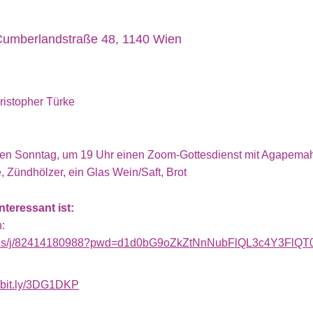
Cumberlandstraße 48, 1140 Wien
ristopher Türke
eden Sonntag, um 19 Uhr einen Zoom-Gottesdienst mit Agapemahl 
e, Zündhölzer, ein Glas Wein/Saft, Brot
teressant ist:
:
m.us/j/82414180988?pwd=d1d0bG9oZkZtNnNubFlQL3c4Y3FlQT
//bit.ly/3DG1DKP