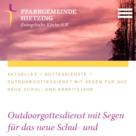
Direkt zum Inhalt
Sie sind hier
AKTUELLES
GOTTESDIENSTE
OUTDOORGOTTESDIENST MIT SEGEN FÜR DAS
NEUE SCHUL- UND ARBEITSJAHR
Outdoorgottesdienst mit Segen
für das neue Schul- und