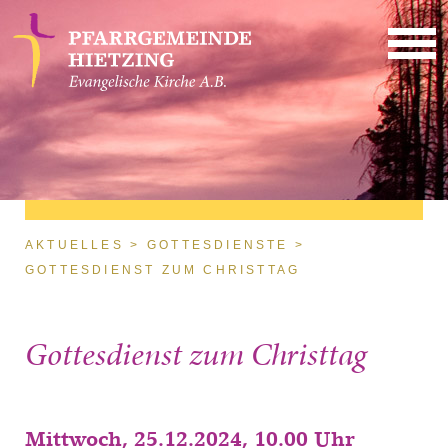
Direkt zum Inhalt
Sie sind hier
AKTUELLES
GOTTESDIENSTE
GOTTESDIENST ZUM CHRISTTAG
Gottesdienst zum Christtag
Mittwoch, 25.12.2024, 10.00 Uhr