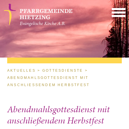
Direkt zum Inhalt
Sie sind hier
AKTUELLES
GOTTESDIENSTE
ABENDMAHLSGOTTESDIENST MIT
ANSCHLIESSENDEM HERBSTFEST
Abendmahlsgottesdienst mit
anschließendem Herbstfest