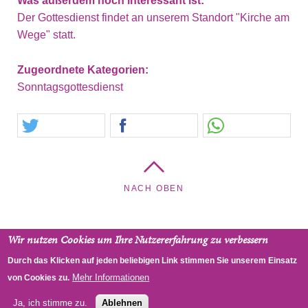
Was außerdem noch interessant ist:
Der Gottesdienst findet an unserem Standort "Kirche am
Wege" statt.
Zugeordnete Kategorien:
Sonntagsgottesdienst
NACH OBEN
Wir nutzen Cookies um Ihre Nutzererfahrung zu verbessern
Kreuzkirche - Pfarrgemeinde Hietzing, Cumberlandstraße
Durch das Klicken auf jeden beliebigen Link stimmen Sie unserem Einsatz
48, 1140 Wien, Österreich
Mehr Informationen
von Cookies zu.
RSS
Impressum
Datenschutz
Ja, ich stimme zu.
Ablehnen