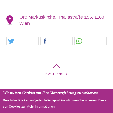
Ort:
Markuskirche, Thaliastraße 156, 1160
Wien
NACH OBEN
Wir nutzen Cookies um Ihre Nutzererfahrung zu verbessern
Kreuzkirche - Pfarrgemeinde Hietzing, Cumberlandstraße
Durch das Klicken auf jeden beliebigen Link stimmen Sie unserem Einsatz
48, 1140 Wien, Österreich
Mehr Informationen
von Cookies zu.
RSS