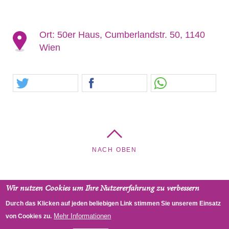
Ort:
50er Haus, Cumberlandstr. 50, 1140
Wien
NACH OBEN
Wir nutzen Cookies um Ihre Nutzererfahrung zu verbessern
Kreuzkirche - Pfarrgemeinde Hietzing, Cumberlandstraße
Durch das Klicken auf jeden beliebigen Link stimmen Sie unserem Einsatz
48, 1140 Wien, Österreich
Mehr Informationen
von Cookies zu.
RSS